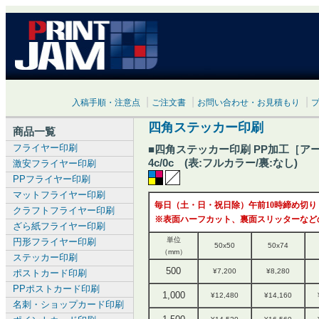
|
|
|
入稿手順・注意点
ご注文書
お問い合わせ・お見積もり
四角ステッカー印刷
商品一覧
フライヤー印刷
■四角ステッカー印刷 PP加工［ア
4c/0c (表:フルカラー/裏:なし)
激安フライヤー印刷
PPフライヤー印刷
マットフライヤー印刷
毎日（土・日・祝日除）午前10時締め切り
クラフトフライヤー印刷
※表面ハーフカット、裏面スリッターなど
ざら紙フライヤー印刷
単位
円形フライヤー印刷
50x50
50x74
（mm）
ステッカー印刷
500
¥7,200
¥8,280
ポストカード印刷
PPポストカード印刷
1,000
¥12,480
¥14,160
名刺・ショップカード印刷