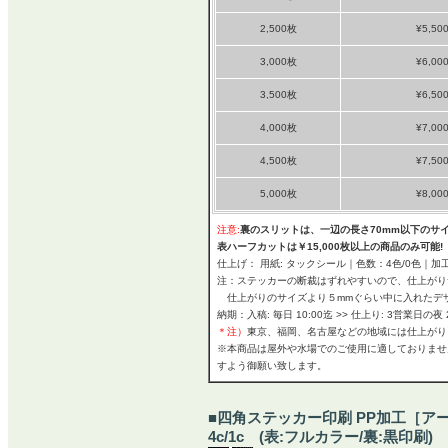
2,500枚
¥5,50
3,000枚
¥6,00
3,500枚
¥6,50
4,000枚
¥7,00
4,500枚
¥7,50
5,000枚
¥8,00
注意:
裏のスリットは、一辺の長さ70mm以下のサ
表ハーフカットは￥15,000枚以上の商品のみ可
仕上げ： 用紙: タックシール｜色数：4色/0色｜加工
注：ステッカーの断裁はずれやすいので、仕上がり
仕上がりのサイズより５mmぐらい中に入れたデ
納期：入稿: 毎日 10:00迄 >> 仕上り: 3営業日の夜 20
＊注）
東京、福岡、名古屋などの地域には仕上がり
※本商品は屋外や水場でのご使用に適しておりませ
すよう御願い致します。
■四角ステッカー印刷 PP加工［ア
4c/1c (表:フルカラー/裏:黒印刷)