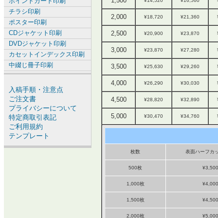
1,500
ポイントカード印刷
¥14,520
¥16,560
チラシ印刷
2,000
¥18,720
¥21,360
ポスター印刷
CDジャケット印刷
2,500
¥20,900
¥23,870
DVDジャケット印刷
3,000
¥23,870
¥27,280
カセットインデックス印刷
中綴じ冊子印刷
3,500
¥25,630
¥29,260
4,000
¥26,290
¥30,030
入稿手順・注意点
ご注文書
4,500
¥28,820
¥32,890
プライバシーについて
5,000
特定商取引表記
¥30,470
¥34,760
ご利用規約
テンプレート
枚数
表面ハーフカッ
500枚
¥3,50
1,000枚
¥4,00
1,500枚
¥4,50
2,000枚
¥5,00