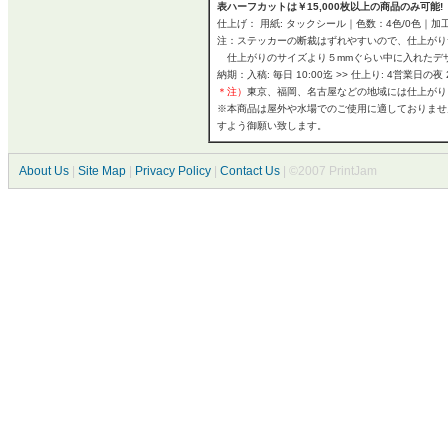
表ハーフカットは￥15,000枚以上の商品のみ可
仕上げ： 用紙: タックシール｜色数：4色/0色｜加工
注：ステッカーの断裁はずれやすいので、仕上がり
仕上がりのサイズより５mmぐらい中に入れたデ
納期：入稿: 毎日 10:00迄 >> 仕上り: 4営業日の夜 20
＊注）
東京、福岡、名古屋などの地域には仕上がり
※本商品は屋外や水場でのご使用に適しておりませ
すよう御願い致します。
About Us
|
Site Map
|
Privacy Policy
|
Contact Us
| ©2007 PrintJam